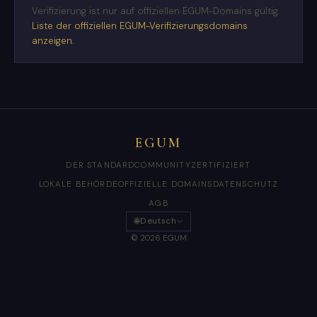
Verifizierung ist nur auf offiziellen EGUM-Domains gültig.
Liste der offiziellen EGUM-Verifizierungsdomains
anzeigen.
EGUM
DER STANDARD
COMMUNITY
ZERTIFIZIERT
LOKALE BEHÖRDE
OFFIZIELLE DOMAINS
DATENSCHUTZ
AGB
🌐
Deutsch
© 2026 EGUM