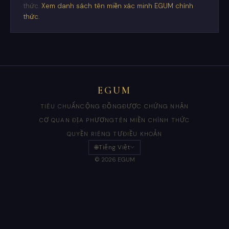
thức.
Xem danh sách tên miền xác minh EGUM chính
thức.
EGUM
TIÊU CHUẨN
CỘNG ĐỒNG
ĐƯỢC CHỨNG NHẬN
CƠ QUAN ĐỊA PHƯƠNG
TÊN MIỀN CHÍNH THỨC
QUYỀN RIÊNG TƯ
ĐIỀU KHOẢN
🌐
Tiếng Việt
© 2026 EGUM