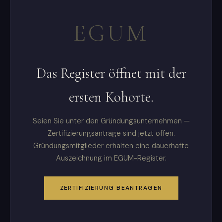
EGUM
Das Register öffnet mit der
ersten Kohorte.
Seien Sie unter den Gründungsunternehmen —
Zertifizierungsanträge sind jetzt offen.
Gründungsmitglieder erhalten eine dauerhafte
Auszeichnung im EGUM-Register.
ZERTIFIZIERUNG BEANTRAGEN