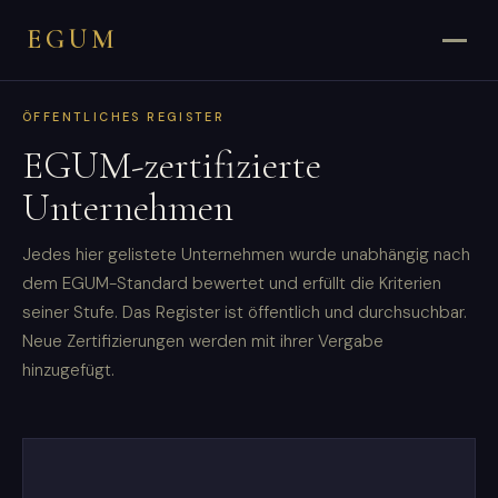
EGUM
ÖFFENTLICHES REGISTER
EGUM-zertifizierte
Unternehmen
Jedes hier gelistete Unternehmen wurde unabhängig nach
dem EGUM-Standard bewertet und erfüllt die Kriterien
seiner Stufe. Das Register ist öffentlich und durchsuchbar.
Neue Zertifizierungen werden mit ihrer Vergabe
hinzugefügt.