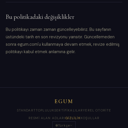
Bu politikadaki değişiklikler
Bu politikayı zaman zaman güncelleyebiliriz. Bu sayfanın
üstündeki tarih en son revizyonu yansıtır. Güncellemeden
sonra egum.com'u kullanmaya devam etmek, revize edilmiş
politikayı kabul etmek anlamına gelir.
EGUM
STANDART
TOPLULUK
SERTIFIKALILAR
YEREL OTORITE
RESMI ALAN ADLARI
GIZLILIK
KOŞULLAR
🌐
Türkçe