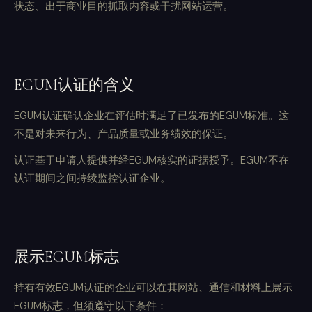
状态、出于商业目的抓取内容或干扰网站运营。
EGUM认证的含义
EGUM认证确认企业在评估时满足了已发布的EGUM标准。这
不是对未来行为、产品质量或业务绩效的保证。
认证基于申请人提供并经EGUM核实的证据授予。EGUM不在
认证期间之间持续监控认证企业。
展示EGUM标志
持有有效EGUM认证的企业可以在其网站、通信和材料上展示
EGUM标志，但须遵守以下条件：