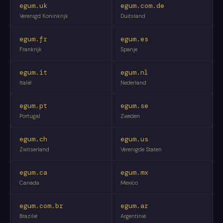
egum.uk
egum.com.de
Verenigd Koninkrijk
Duitsland
egum.fr
egum.es
Frankrijk
Spanje
egum.it
egum.nl
Italië
Nederland
egum.pt
egum.se
Portugal
Zweden
egum.ch
egum.us
Zwitserland
Verenigde Staten
egum.ca
egum.mx
Canada
Mexico
egum.com.br
egum.ar
Brazilië
Argentinië