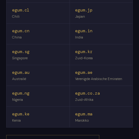
egum.cl
egum.jp
Chili
Japan
egum.cn
egum.in
China
India
egum.sg
egum.kr
Singapore
Zuid-Korea
egum.au
egum.ae
Australië
Verenigde Arabische Emiraten
egum.ng
egum.co.za
Nigeria
Zuid-Afrika
egum.ke
egum.ma
Kenia
Marokko