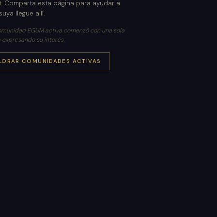
st. Comparta esta página para ayudar a
uya llegue allí.
munidad EGUM activa comenzó con una sola
 expresando su interés.
LORAR COMUNIDADES ACTIVAS