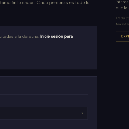
intere
también lo saben. Cinco personas es todo lo
que la s
Cada co
persona
itadas a la derecha.
Inicie sesión para
EXP
→
▼