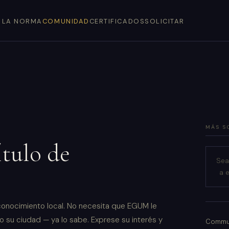
LA NORMA
COMUNIDAD
CERTIFICADOS
SOLICITAR
MÁS S
ítulo de
Sea
a 
onocimiento local. No necesita que EGUM le
 o su ciudad — ya lo sabe. Exprese su interés y
Commun