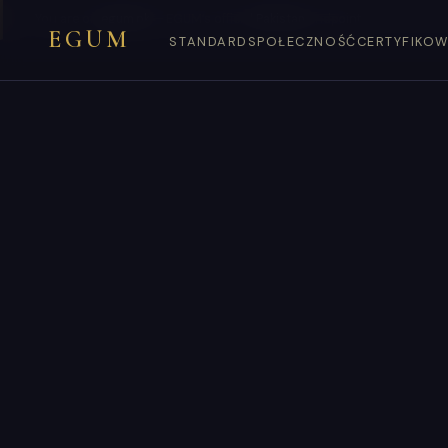
You are on
egum.pk
— EGUM’s official
Pakistan
endpoint.
EGUM
STANDARD
SPOŁECZNOŚĆ
CERTYFIKOW