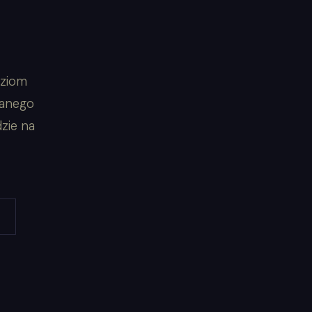
oziom
wanego
zie na