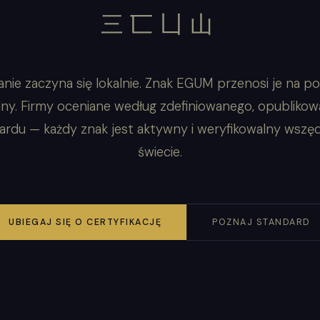
三匸凵山
anie zaczyna się lokalnie. Znak EGUM przenosi je na p
lny. Firmy oceniane według zdefiniowanego, opubliko
ardu — każdy znak jest aktywny i weryfikowalny wszęd
świecie.
UBIEGAJ SIĘ O CERTYFIKACJĘ
POZNAJ STANDARD